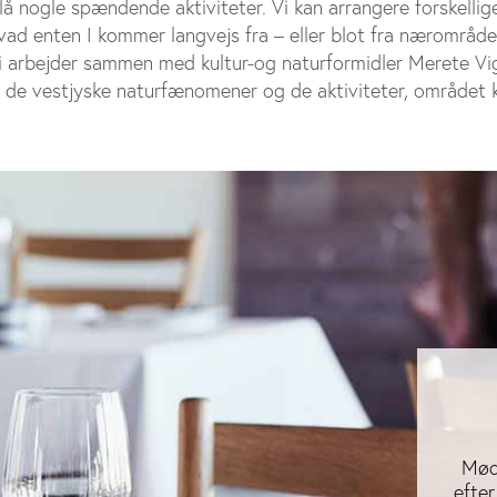
slå nogle spændende aktiviteter. Vi kan arrangere forskellig
vad enten I kommer langvejs fra – eller blot fra nærområdet 
i arbejder sammen med kultur-og naturformidler Merete Vi
l de vestjyske naturfænomener og de aktiviteter, området 
Møde
efte