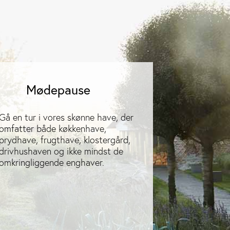
Mødepause
Gå en tur i vores skønne have, der
omfatter både køkkenhave,
prydhave, frugthave, klostergård,
drivhushaven og ikke mindst de
omkringliggende enghaver.