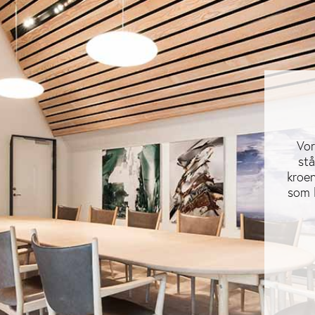
Vor
stå
kroen
som 