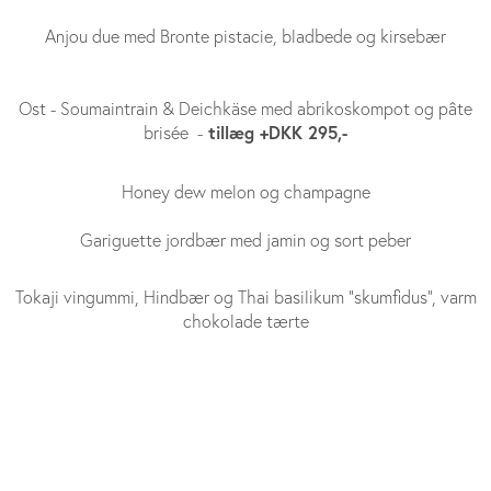
Anjou due med Bronte pistacie, bladbede og kirsebær
Ost - Soumaintrain & Deichkäse med abrikoskompot og pâte
tillæg +DKK 295,-
brisée -
Honey dew melon og champagne
Gariguette jordbær med jamin og sort peber
Tokaji vingummi, Hindbær og Thai basilikum "skumfidus", varm
chokolade tærte