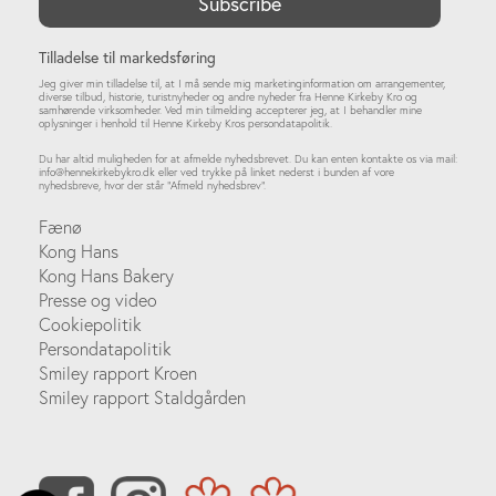
Tilladelse til markedsføring
Jeg giver min tilladelse til, at I må sende mig marketinginformation om arrangementer,
diverse tilbud, historie, turistnyheder og andre nyheder fra Henne Kirkeby Kro og
samhørende virksomheder. Ved min tilmelding accepterer jeg, at I behandler mine
oplysninger i henhold til Henne Kirkeby Kros persondatapolitik.
Du har altid muligheden for at afmelde nyhedsbrevet. Du kan enten kontakte os via mail:
info@hennekirkebykro.dk
eller ved trykke på linket nederst i bunden af vore
nyhedsbreve, hvor der står ”Afmeld nyhedsbrev”.
Fænø
Kong Hans
Kong Hans Bakery
Presse og video
Cookiepolitik
Persondatapolitik
Smiley rapport Kroen
Smiley rapport Staldgården