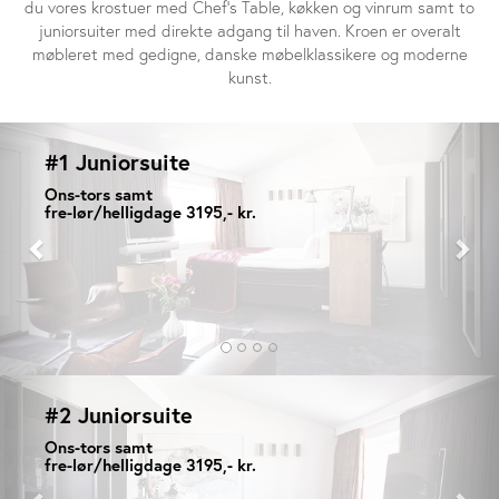
du vores krostuer med Chef's Table, køkken og vinrum samt to
juniorsuiter med direkte adgang til haven. Kroen er overalt
møbleret med gedigne, danske møbelklassikere og moderne
kunst.
Previous
Nex
#1 Juniorsuite
Ons-tors samt
fre-lør/helligdage 3195,- kr.
Previous
Nex
#2 Juniorsuite
Ons-tors samt
fre-lør/helligdage 3195,- kr.