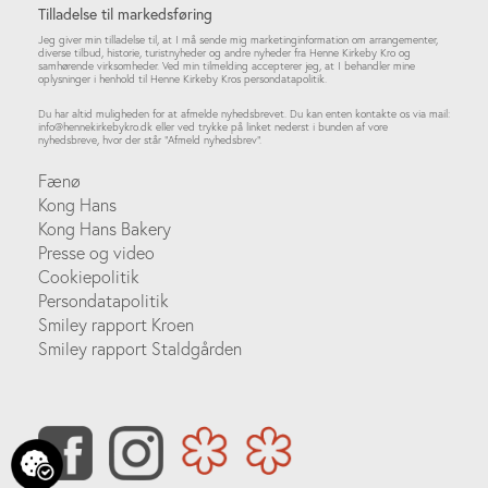
Tilladelse til markedsføring
Jeg giver min tilladelse til, at I må sende mig marketinginformation om arrangementer,
diverse tilbud, historie, turistnyheder og andre nyheder fra Henne Kirkeby Kro og
samhørende virksomheder. Ved min tilmelding accepterer jeg, at I behandler mine
oplysninger i henhold til Henne Kirkeby Kros persondatapolitik.
Du har altid muligheden for at afmelde nyhedsbrevet. Du kan enten kontakte os via mail:
info@hennekirkebykro.dk
eller ved trykke på linket nederst i bunden af vore
nyhedsbreve, hvor der står ”Afmeld nyhedsbrev”.
Fænø
Kong Hans
Kong Hans Bakery
Presse og video
Cookiepolitik
Persondatapolitik
Smiley rapport Kroen
Smiley rapport Staldgården